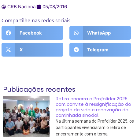
CRB Nacional
05/08/2016
Compartilhe nas redes sociais
Facebook
WhatsApp
X
Telegram
Publicações recentes
Retiro encerra o Profolíder 2025
com convite à ressignificação do
projeto de vida e renovação da
caminhada sinodal
Na última semana do Profolíder 2025, os
participantes vivenciaram o retiro de
encerramento com o tema