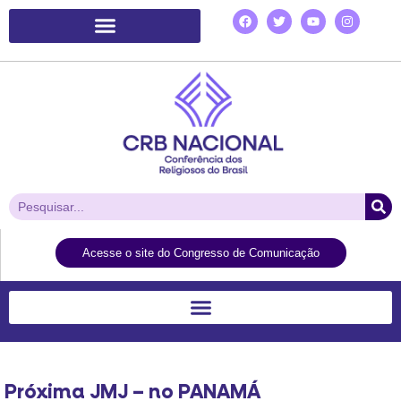
Plataforma de Ação Laudato Si’
Acesse o site do Congresso de Comunicação
Próxima JMJ – no PANAMÁ