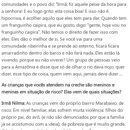
comunidades e o povo diz: “Irmã, fiz aquele peixe da hora para
a senhora! E eu logo grito: eita coisa boa! E isso não é
hipocrisia, é acolher aquilo que eles tem para dar. Quando tem
um franguinho caipira, que eu gosto, digo: “gente, hoje vou no
franguinho caipira”. Não temos o direito de fazer isso com
eles. Eles dão o melhor de si. Se você vai para uma
comunidade ribeirinha e se prende ao externo, ficará ficara
amarradinho dentro do barco e não fará nada. Eles estão lá
vivendo, porque eu não viverei? Um grupo de pessoas veio
para a Amazônia e disse que só de olhar o rio dava nojo, quer
dizer, esse tipo de coisa, quem vem aqui, jamais deve dizer…
As crianças que vocês atendem na creche são meninos e
meninas em situação de risco? Elas vem de quais situações?
Irmã Nilma:
As crianças vem do próprio bairro Marabaixo, de
risco. Em nível familiar, elas sofrem muita violência: filhos do
próprio pai, do avô, (e não são denunciados por que a família
já se acostumou com a ideia); da pobreza que é muito grande.