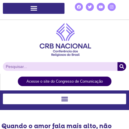
Plataforma de Ação Laudato Si’
Acesse o site do Congresso de Comunicação
Quando o amor fala mais alto, não