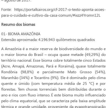
Fonte: https://portalkairos.org/cf-2017-o-texto-aponta-acoes-
para-o-cuidado-e-cultivo-da-casa-comum/#ixzz4Yromn12L
Resumo dos biomas
01- BIOMA AMAZÔNIA
Extensão aproximada: 4.196.943 quilômetros quadrados
A Amazônia é a maior reserva de biodiversidade do mundo e
o maior bioma do Brasil – ocupa quase metade (49,29%) do
território nacional. Esse bioma cobre totalmente cinco Estados
(Acre, Amapá, Amazonas, Pará e Roraima), quase totalmente
Rondônia (98,8%) e parcialmente Mato Grosso (54%),
Maranhão (34%) e Tocantins (9%). Ele é dominado pelo clima
quente e úmido (com temperatura média de 25 °C) e por
florestas. Tem chuvas torrenciais bem distribuídas durante o
ano e rios com fluxo intenso. É este bioma muito influenciado
pelo clima equatorial, que se caracteriza pela baixa amplitude
térmica e grande umidade, proveniente da evapotranspiração