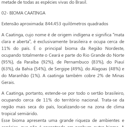
metade de todas as espécies vivas do Brasil.
02- BIOMA CAATINGA
Extensão aproximada: 844.453 quilômetros quadrados
A Caatinga, cujo nome é de origem indígena e significa “mata
clara e aberta”, é exclusivamente brasileira e ocupa cerca de
11% do país. É o principal bioma da Região Nordeste,
ocupando totalmente o Ceará e parte do Rio Grande do Norte
(95%), da Paraíba (92%), de Pernambuco (83%), do Piauí
(63%), da Bahia (54%), de Sergipe (49%), do Alagoas (48%) e
do Maranhão (1%). A caatinga também cobre 2% de Minas
Gerais.
A Caatinga, portanto, estende-se por todo o sertão brasileiro,
ocupando cerca de 11% do território nacional. Trata-se da
região mais seca do país, localizando-se na zona de clima
tropical semiárido.
Esse bioma apresenta uma grande riqueza de ambientes e
espécies, que não é encontrada em nenhum outro bioma. A