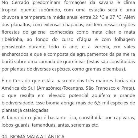
No Cerrado predominam formações da savana e clima
tropical quente subúmido, com uma estação seca e uma
chuvosa e temperatura média anual entre 22 °C e 27 °C. Além
dos planaltos, com extensas chapadas, existem nessas regiões
florestas de galeria, conhecidas como mata ciliar e mata
ribeirinha, ao longo do curso d’água e com folhagem
persistente durante todo o ano; e a vereda, em vales
encharcados e que é composta de agrupamentos da palmeira
buriti sobre uma camada de gramíneas (estas são constituídas
por plantas de diversas espécies, como gramas e bambus).
É no Cerrado que está a nascente das três maiores bacias da
América do Sul (Amazônica/Tocantins, São Francisco e Prata),
o que resulta em elevado potencial aquífero e grande
biodiversidade. Esse bioma abriga mais de 6,5 mil espécies de
plantas já catalogadas.
A fauna da região é bastante rica, constituída por capivaras,
lobos-guarás, tamanduás, antas, seriemas etc.
04- BIOMA MATA ATLÂNTICA