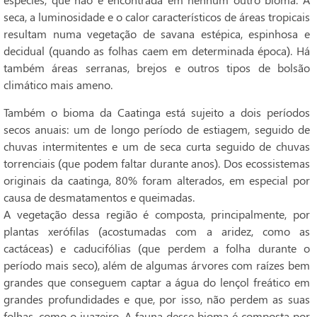
seca, a luminosidade e o calor característicos de áreas tropicais
resultam numa vegetação de savana estépica, espinhosa e
decidual (quando as folhas caem em determinada época). Há
também áreas serranas, brejos e outros tipos de bolsão
climático mais ameno.
Também o bioma da Caatinga está sujeito a dois períodos
secos anuais: um de longo período de estiagem, seguido de
chuvas intermitentes e um de seca curta seguido de chuvas
torrenciais (que podem faltar durante anos). Dos ecossistemas
originais da caatinga, 80% foram alterados, em especial por
causa de desmatamentos e queimadas.
A vegetação dessa região é composta, principalmente, por
plantas xerófilas (acostumadas com a aridez, como as
cactáceas) e caducifólias (que perdem a folha durante o
período mais seco), além de algumas árvores com raízes bem
grandes que conseguem captar a água do lençol freático em
grandes profundidades e que, por isso, não perdem as suas
folhas, como o juazeiro. A fauna desse bioma é composta por