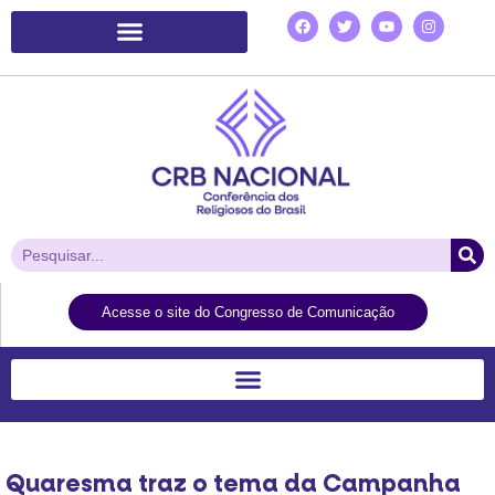
Plataforma de Ação Laudato Si’
Acesse o site do Congresso de Comunicação
Quaresma traz o tema da Campanha