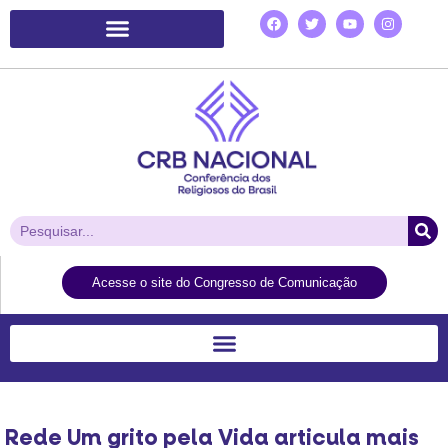
Plataforma de Ação Laudato Si’
Acesse o site do Congresso de Comunicação
Rede Um grito pela Vida articula mais