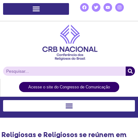
Plataforma de Ação Laudato Si’
Acesse o site do Congresso de Comunicação
Religiosas e Religiosos se reúnem em