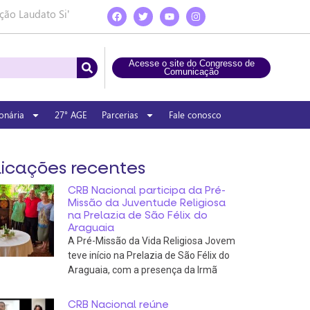
ção Laudato Si’
Acesse o site do Congresso de
Comunicação
onária
27° AGE
Parcerias
Fale conosco
icações recentes
CRB Nacional participa da Pré-
Missão da Juventude Religiosa
na Prelazia de São Félix do
Araguaia
A Pré-Missão da Vida Religiosa Jovem
teve início na Prelazia de São Félix do
Araguaia, com a presença da Irmã
CRB Nacional reúne