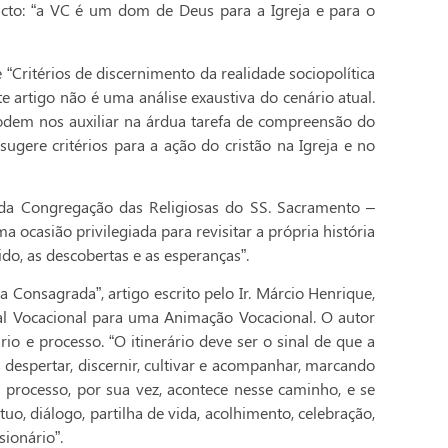
victo: “a VC é um dom de Deus para a Igreja e para o
e “Critérios de discernimento da realidade sociopolítica
te artigo não é uma análise exaustiva do cenário atual.
dem nos auxiliar na árdua tarefa de compreensão do
ugere critérios para a ação do cristão na Igreja e no
s da Congregação das Religiosas do SS. Sacramento –
a ocasião privilegiada para revisitar a própria história
do, as descobertas e as esperanças”.
a Consagrada”, artigo escrito pelo Ir. Márcio Henrique,
al Vocacional para uma Animação Vocacional. O autor
io e processo. “O itinerário deve ser o sinal de que a
despertar, discernir, cultivar e acompanhar, marcando
O processo, por sua vez, acontece nesse caminho, e se
o, diálogo, partilha de vida, acolhimento, celebração,
ionário”.