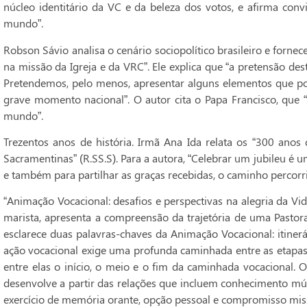
núcleo identitário da VC e da beleza dos votos, e afirma con
mundo”.
Robson Sávio analisa o cenário sociopolítico brasileiro e fornec
na missão da Igreja e da VRC”. Ele explica que “a pretensão des
Pretendemos, pelo menos, apresentar alguns elementos que po
grave momento nacional”. O autor cita o Papa Francisco, que “s
mundo”.
Trezentos anos de história. Irmã Ana Ida relata os “300 ano
Sacramentinas” (R.SS.S). Para a autora, “Celebrar um jubileu é um
e também para partilhar as graças recebidas, o caminho percorri
“Animação Vocacional: desafios e perspectivas na alegria da Vid
marista, apresenta a compreensão da trajetória de uma Pastor
esclarece duas palavras-chaves da Animação Vocacional: itinerár
ação vocacional exige uma profunda caminhada entre as etapas 
entre elas o início, o meio e o fim da caminhada vocacional. 
desenvolve a partir das relações que incluem conhecimento mútu
exercício de memória orante, opção pessoal e compromisso miss