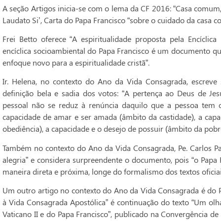
A seção Artigos inicia-se com o lema da CF 2016: “Casa comum
Laudato Si’, Carta do Papa Francisco “sobre o cuidado da casa co
Frei Betto oferece “A espiritualidade proposta pela Encíclica
encíclica socioambiental do Papa Francisco é um documento qu
enfoque novo para a espiritualidade cristã”.
Ir. Helena, no contexto do Ano da Vida Consagrada, escreve 
definição bela e sadia dos votos: “A pertença ao Deus de Je
pessoal não se reduz à renúncia daquilo que a pessoa tem 
capacidade de amar e ser amada (âmbito da castidade), a capa
obediência), a capacidade e o desejo de possuir (âmbito da pobre
Também no contexto do Ano da Vida Consagrada, Pe. Carlos Palá
alegria” e considera surpreendente o documento, pois “o Papa 
maneira direta e próxima, longe do formalismo dos textos oficiai
Um outro artigo no contexto do Ano da Vida Consagrada é do Pe
à Vida Consagrada Apostólica” é continuação do texto “Um olha
Vaticano II e do Papa Francisco”, publicado na Convergência d