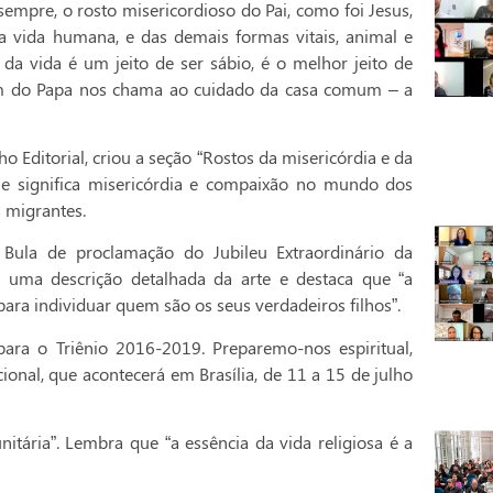
mpre, o rosto misericordioso do Pai, como foi Jesus,
 vida humana, e das demais formas vitais, animal e
da vida é um jeito de ser sábio, é o melhor jeito de
 do Papa nos chama ao cuidado da casa comum – a
o Editorial, criou a seção “Rostos da misericórdia e da
ue significa misericórdia e compaixão no mundo dos
s migrantes.
 Bula de proclamação do Jubileu Extraordinário da
az uma descrição detalhada da arte e destaca que “a
 para individuar quem são os seus verdadeiros filhos”.
para o Triênio 2016-2019. Preparemo-nos espiritual,
onal, que acontecerá em Brasília, de 11 a 15 de julho
tária”. Lembra que “a essência da vida religiosa é a