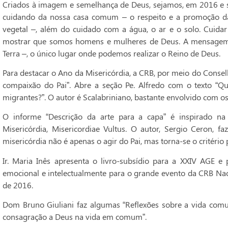
Criados à imagem e semelhança de Deus, sejamos, em 2016 e se
cuidando da nossa casa comum – o respeito e a promoção da
vegetal –, além do cuidado com a água, o ar e o solo. Cuidar 
mostrar que somos homens e mulheres de Deus. A mensagem
Terra –, o único lugar onde podemos realizar o Reino de Deus.
Para destacar o Ano da Misericórdia, a CRB, por meio do Conselh
compaixão do Pai”. Abre a seção Pe. Alfredo com o texto “Q
migrantes?”. O autor é Scalabriniano, bastante envolvido com o
O informe “Descrição da arte para a capa” é inspirado na
Misericórdia, Misericordiae Vultus. O autor, Sergio Ceron, f
misericórdia não é apenas o agir do Pai, mas torna-se o critério
Ir. Maria Inês apresenta o livro-subsídio para a XXIV AGE e 
emocional e intelectualmente para o grande evento da CRB Naci
de 2016.
Dom Bruno Giuliani faz algumas “Reflexões sobre a vida comuni
consagração a Deus na vida em comum”.