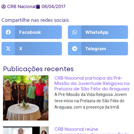
CRB Nacional
06/04/2017
Compartilhe nas redes sociais
Facebook
WhatsApp
X
Telegram
Publicações recentes
CRB Nacional participa da Pré-
Missão da Juventude Religiosa na
Prelazia de São Félix do Araguaia
A Pré-Missão da Vida Religiosa Jovem
teve início na Prelazia de São Félix do
Araguaia, com a presença da Irmã
CRB Nacional reúne