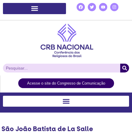
Plataforma de Ação Laudato Si’
Acesse o site do Congresso de Comunicação
São João Batista de La Salle