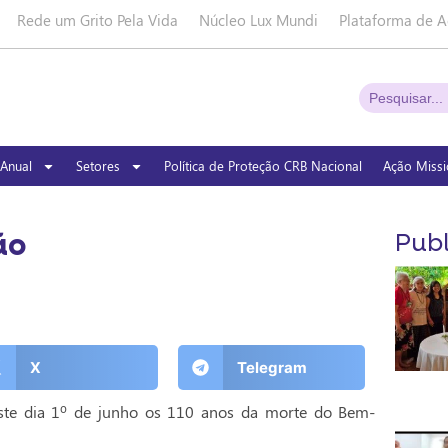
Rede um Grito Pela Vida
Núcleo Lux Mundi
Plataforma de A
Anual
Setores
Política de Proteção CRB Nacional
Ação Missi
ão
Publ
X
Telegram
neste dia 1º de junho os 110 anos da morte do Bem-