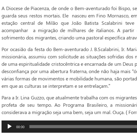
A Diocese de Piacenza, de onde o Bem-aventurado foi Bispo, s
guarda seus restos mortais. Ele nasceu em Fino Mornasco, em 
estação central de Milão que João Batista Scalabrini teve
acompanhar a migração de milhares de italianos. A partir 
sofrimento dos migrantes, criando uma pastoral específica através
Por ocasião da festa do Bem-aventurado J. B.Scalabrini, Ir. Mar
missionária, assumiu com solicitude as situações sofridas dos 
de uma espiritualidade cristocêntrica e encarnada de um Deus 
desconfiança por uma abertura fraterna, onde não haja mais “ó
várias formas de movimentos e mobilidade humana, são portado
em que as culturas se interpretam e se entrelaçam.”
Para a Ir. Lina Guzzo, que atualmente trabalha com os migrantes
profeta de seu tempo. Ao Programa Brasileiro, a missioná
considerava a migração seja uma bem, seja um mal. Ouça. ( Font
Tocador
00:00
de