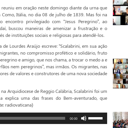
e reuniu em oração neste domingo diante da urna que
Como, Itália, no dia 08 de julho de 1839. Mas foi na
 o encontro privilegiado com “Jesus Peregrino”, ao
daí, buscou maneiras de amenizar a frustração e o
 de instituições sociais e religiosas para atendê-los.
ia de Lourdes Araújo escreve: “Scalabrini, em sua ação
migrantes, no compromisso profético e solidário, fruto
peregrino e amigo, que nos chama, a trocar o medo a e
rfãos nem peregrinos”, mas irmãos. Os migrantes, nas
res de valores e construtores de uma nova sociedade
 na Arquidiocese de Reggio Calábria, Scalabrini foi um
ria explica uma das frases do Bem-aventurado, que
e: radiovaticana)
Use
00:00
as