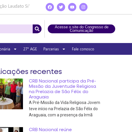
ção Laudato Si’
Acesse o site do Congresso de
Comunicação
onária
27° AGE
Parcerias
Fale conosco
icações recentes
CRB Nacional participa da Pré-
Missão da Juventude Religiosa
na Prelazia de São Félix do
Araguaia
A Pré-Missão da Vida Religiosa Jovem
teve início na Prelazia de São Félix do
Araguaia, com a presença da Irmã
CRB Nacional reúne