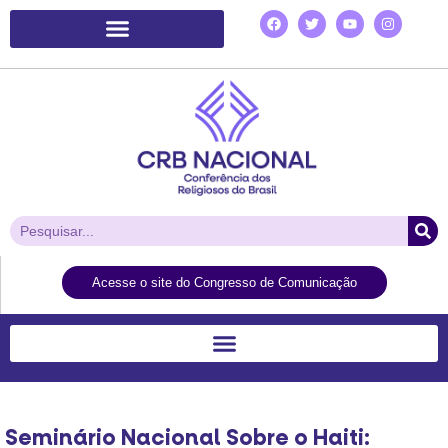
Plataforma de Ação Laudato Si’
Acesse o site do Congresso de Comunicação
Seminário Nacional Sobre o Haiti: