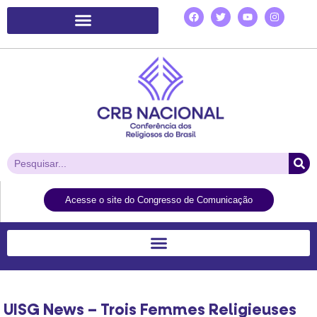
Plataforma de Ação Laudato Si’
Acesse o site do Congresso de Comunicação
UISG News – Trois Femmes Religieuses