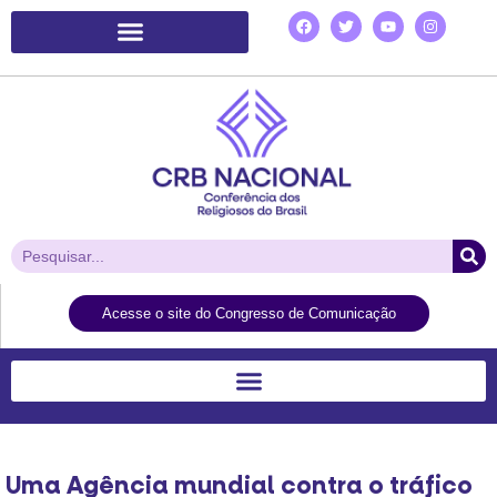
Plataforma de Ação Laudato Si’
Acesse o site do Congresso de Comunicação
Uma Agência mundial contra o tráfico