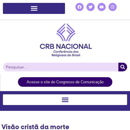
Plataforma de Ação Laudato Si’
Acesse o site do Congresso de Comunicação
Visão cristã da morte