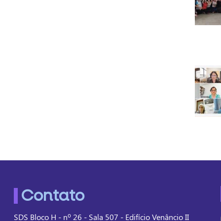
Contato
SDS Bloco H - nº 26 - Sala 507 - Edifício Venâncio II