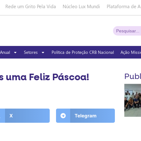
Rede um Grito Pela Vida
Núcleo Lux Mundi
Plataforma de A
Anual
Setores
Política de Proteção CRB Nacional
Ação Missi
s uma Feliz Páscoa!
Publ
X
Telegram