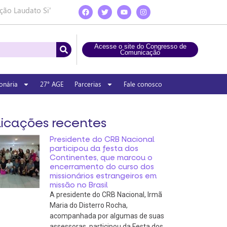
ção Laudato Si’
Acesse o site do Congresso de
Comunicação
onária
27° AGE
Parcerias
Fale conosco
icações recentes
Presidente do CRB Nacional
participou da festa dos
Continentes, que marcou o
encerramento do curso dos
missionários estrangeiros em
missão no Brasil
A presidente do CRB Nacional, Irmã
Maria do Disterro Rocha,
acompanhada por algumas de suas
assessoras, participou da Festa dos