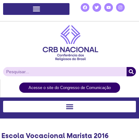
Plataforma de Ação Laudato Si’
Acesse o site do Congresso de Comunicação
Escola Vocacional Marista 2016