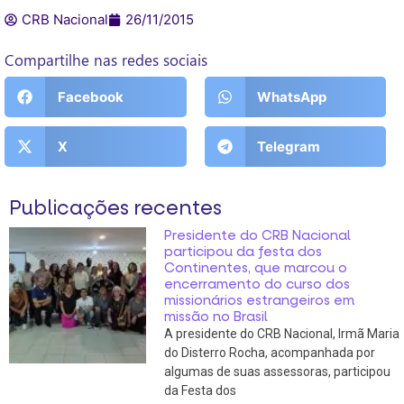
CRB Nacional
26/11/2015
Compartilhe nas redes sociais
Facebook
WhatsApp
X
Telegram
Publicações recentes
Presidente do CRB Nacional
participou da festa dos
Continentes, que marcou o
encerramento do curso dos
missionários estrangeiros em
missão no Brasil
A presidente do CRB Nacional, Irmã Maria
do Disterro Rocha, acompanhada por
algumas de suas assessoras, participou
da Festa dos