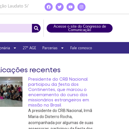
ção Laudato Si’
Acesse o site do Congresso de
Comunicação
onária
27° AGE
Parcerias
Fale conosco
icações recentes
Presidente do CRB Nacional
participou da festa dos
Continentes, que marcou o
encerramento do curso dos
missionários estrangeiros em
missão no Brasil
A presidente do CRB Nacional, Irmã
Maria do Disterro Rocha,
acompanhada por algumas de suas
assessoras, participou da Festa dos