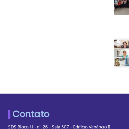
Contato
SDS Bloco H - nº 26 - Sala 507 - Edifício Venâncio II