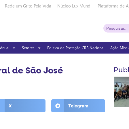
Rede um Grito Pela Vida
Núcleo Lux Mundi
Plataforma de A
Anual
Setores
Política de Proteção CRB Nacional
Ação Missi
ral de São José
Publ
X
Telegram